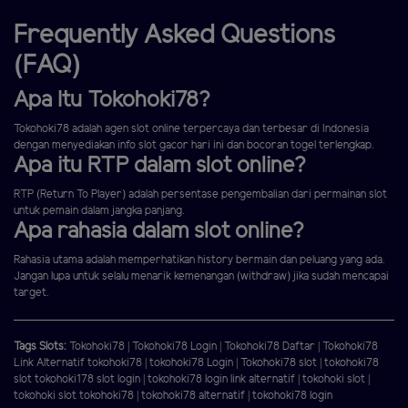
Frequently Asked Questions
(FAQ)
Apa Itu Tokohoki78?
Tokohoki78 adalah agen slot online terpercaya dan terbesar di Indonesia
dengan menyediakan info slot gacor hari ini dan bocoran togel terlengkap.
Apa itu RTP dalam slot online?
RTP (Return To Player) adalah persentase pengembalian dari permainan slot
untuk pemain dalam jangka panjang.
Apa rahasia dalam slot online?
Rahasia utama adalah memperhatikan history bermain dan peluang yang ada.
Jangan lupa untuk selalu menarik kemenangan (withdraw) jika sudah mencapai
target.
Tags Slots:
Tokohoki78
|
Tokohoki78 Login
|
Tokohoki78 Daftar
|
Tokohoki78
Link Alternatif
tokohoki78
|
tokohoki78 Login
|
Tokohoki78 slot
|
tokohoki78
slot
tokohoki178 slot login
|
tokohoki78 login link alternatif
|
tokohoki slot
|
tokohoki slot
tokohoki78
|
tokohoki78 alternatif
|
tokohoki78 login