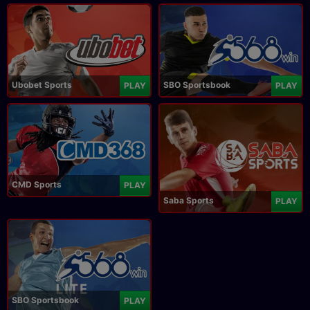
Ubobet Sports
SBO Sportsbook
PLAY
PLAY
CMD Sports
PLAY
Saba Sports
PLAY
SBO Sportsbook
PLAY