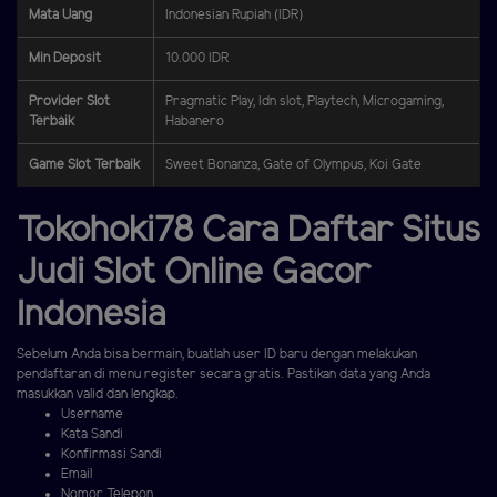
Mata Uang
Indonesian Rupiah (IDR)
Min Deposit
10.000 IDR
Provider Slot
Pragmatic Play, Idn slot, Playtech, Microgaming,
Terbaik
Habanero
Game Slot Terbaik
Sweet Bonanza, Gate of Olympus, Koi Gate
Tokohoki78 Cara Daftar Situs
Judi Slot Online Gacor
Indonesia
Sebelum Anda bisa bermain, buatlah user ID baru dengan melakukan
pendaftaran di menu register secara gratis. Pastikan data yang Anda
masukkan valid dan lengkap.
Username
Kata Sandi
Konfirmasi Sandi
Email
Nomor Telepon