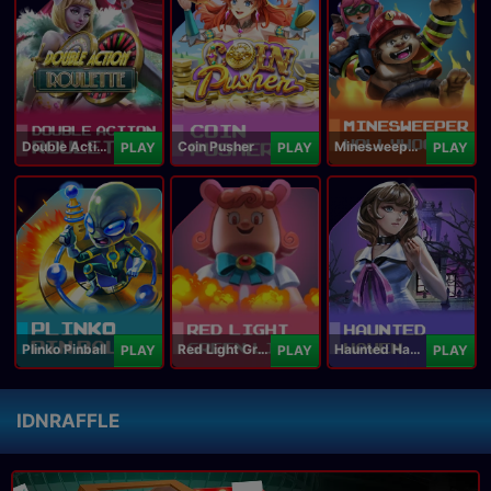
Double Action Roulette
Coin Pusher
Minesweeper Hollywood
PLAY
PLAY
PLAY
Plinko Pinball
Red Light Green Light
Haunted Haven
PLAY
PLAY
PLAY
IDNRAFFLE